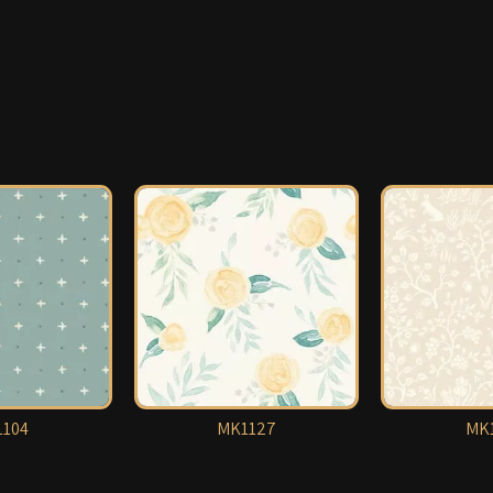
104
MK1127
MK1