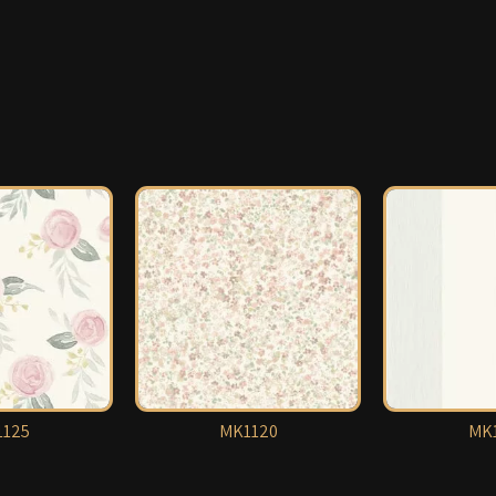
125
MK1120
MK1