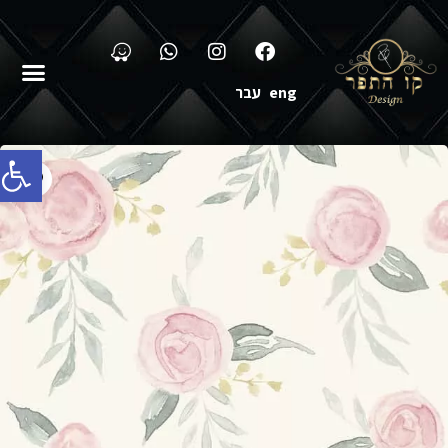
eng
עבר
פתח סרג