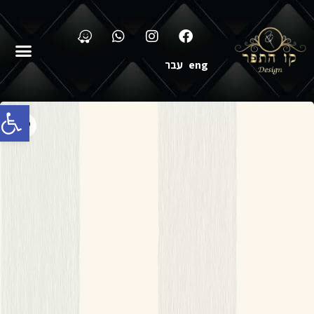
eng
עבר
פתח סרג