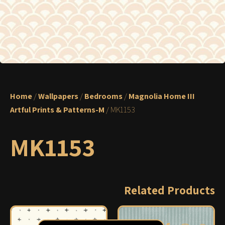
Home
/
Wallpapers
/
Bedrooms
/
Magnolia Home III
Artful Prints & Patterns-M
/ MK1153
MK1153
Related Products