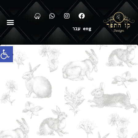
eng
עבר
פתח סרג