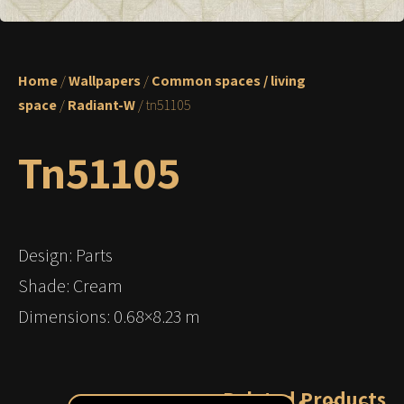
Home
/
Wallpapers
/
Common spaces / living
space
/
Radiant-W
/ tn51105
Tn51105
Design: Parts
Shade: Cream
Dimensions: 0.68×8.23 m
Related Products