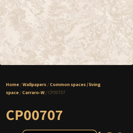
Home
/
Wallpapers
/
Common spaces / living
space
/
Carraro-W
/ CP00707
CP00707