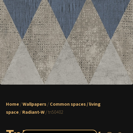
Home
/
Wallpapers
/
Common spaces / living
space
/
Radiant-W
/ tn50402