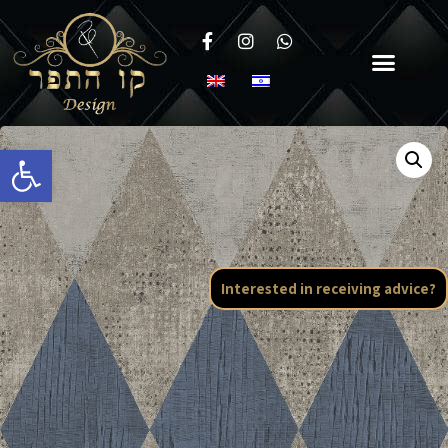
Open toolbar
Interested in receiving advice?