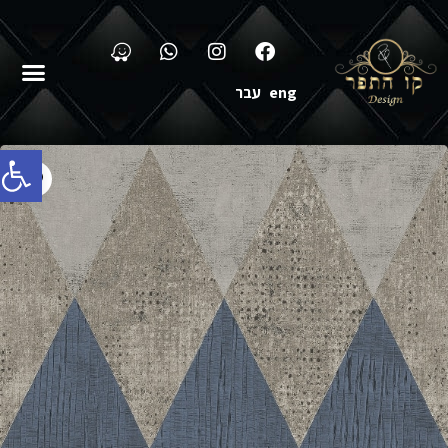
eng
עבר
פתח סרג