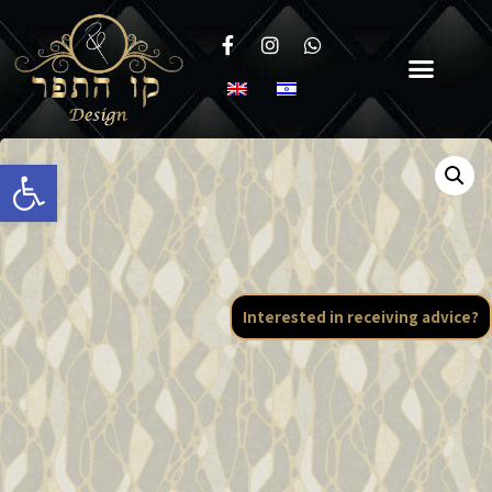
Open toolbar
Interested in receiving advice?