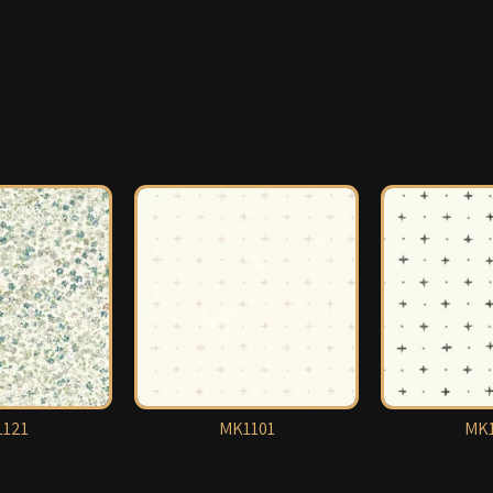
121
MK1101
MK1