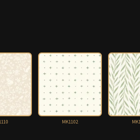
110
MK1102
MK1