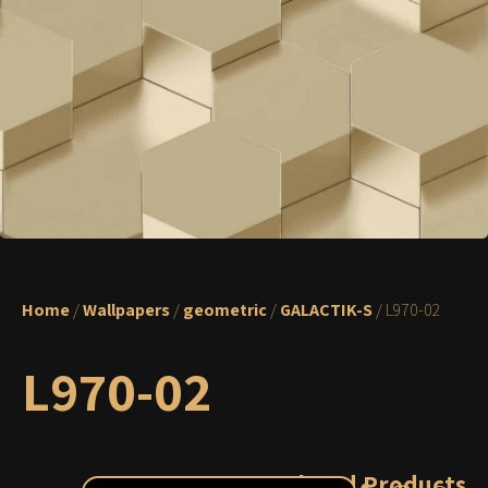
Home
/
Wallpapers
/
geometric
/
GALACTIK-S
/ L970-02
L970-02
Related Products