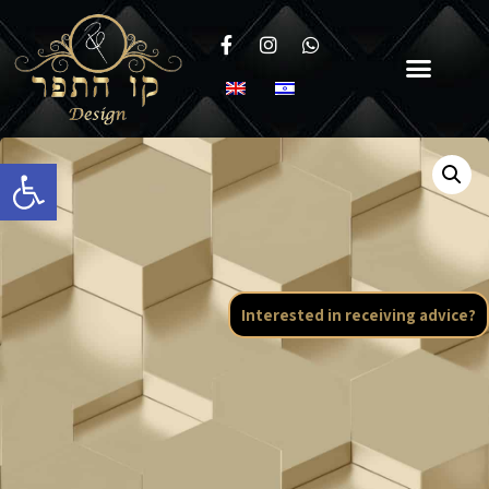
Open toolbar
Interested in receiving advice?