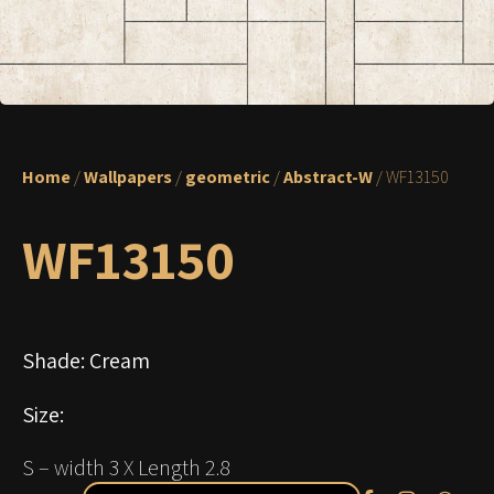
Home
/
Wallpapers
/
geometric
/
Abstract-W
/ WF13150
WF13150
Shade: Cream
Size:
S –
width
3 X
Length
2.8