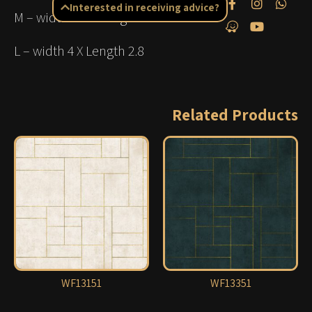
Interested in receiving advice?
M –
width
3.5 X
Length
2.8
L –
width
4 X
Length
2.8
Related Products
WF13151
WF13351