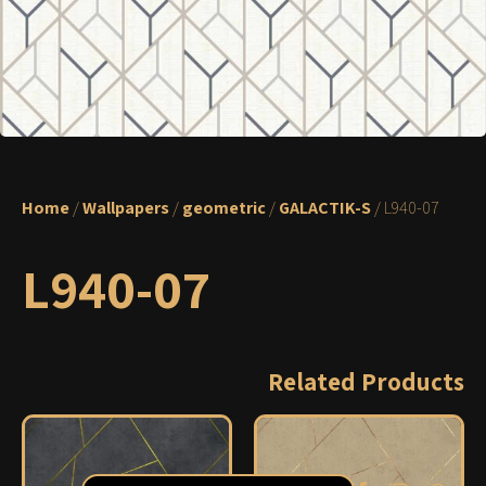
Home
/
Wallpapers
/
geometric
/
GALACTIK-S
/ L940-07
L940-07
Related Products