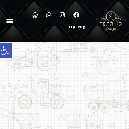
eng
עבר
פתח סרג