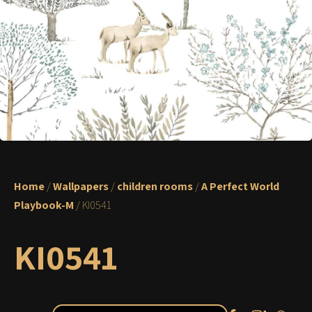
Home
/
Wallpapers
/
children rooms
/
A Perfect World
Playbook-M
/ KI0541
KI0541