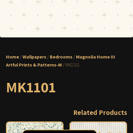
Home
/
Wallpapers
/
Bedrooms
/
Magnolia Home III
Artful Prints & Patterns-M
/ MK1101
MK1101
Related Products