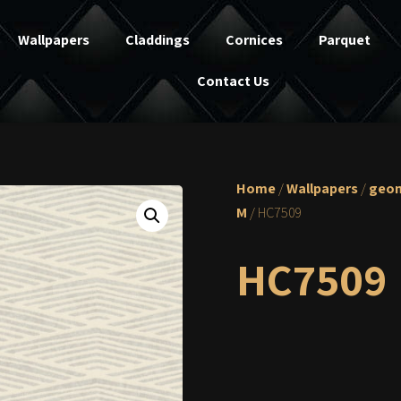
Wallpapers
Claddings
Cornices
Parquet
Contact Us
Home
/
Wallpapers
/
geom
M
/ HC7509
HC7509