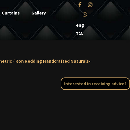
Curtains
Gallery
eng
עבר
etric
/
Ron Redding Handcrafted Naturals-
Interested in receiving advice?