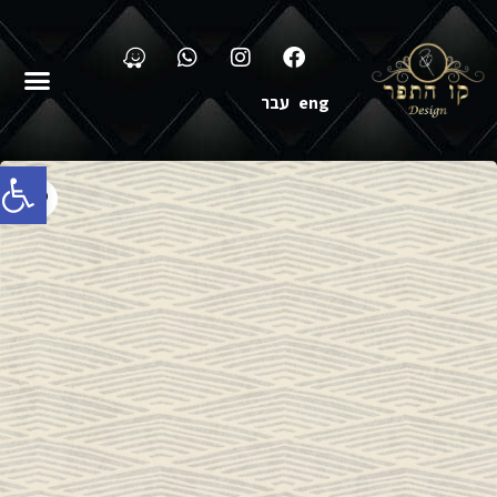
eng
עבר
פתח סרג