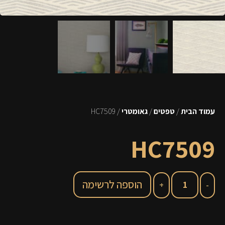
עמוד הבית
/
טפטים
/
גאומטרי
/ HC7509
HC7509
הוספה לרשימה