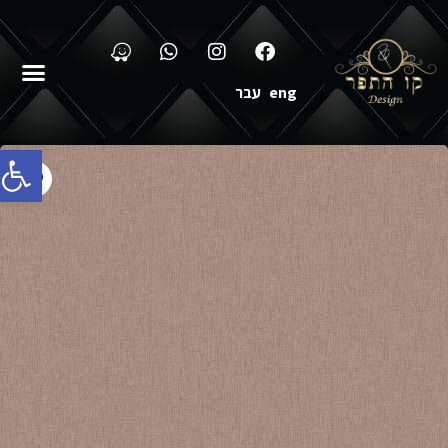
eng
עבר
פתח סרג