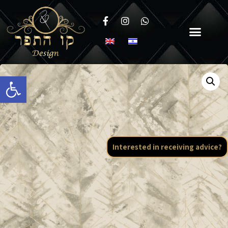
Open toolbar
Interested in receiving advice?