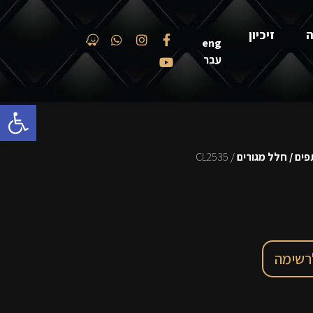
ה
זיכיון
eng
עבר
פתח סרגל
ים / חלל מגורים
/ CL2535
רשימה