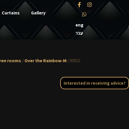
Curtains
Gallery
eng
עבר
dren rooms
/
Over the Rainbow-M
/ 90922
Interested in receiving advice?