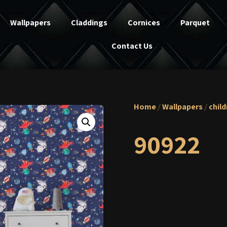
Wallpapers
Claddings
Cornices
Parquet
Contact Us
Home
/
Wallpapers
/
chil
90922