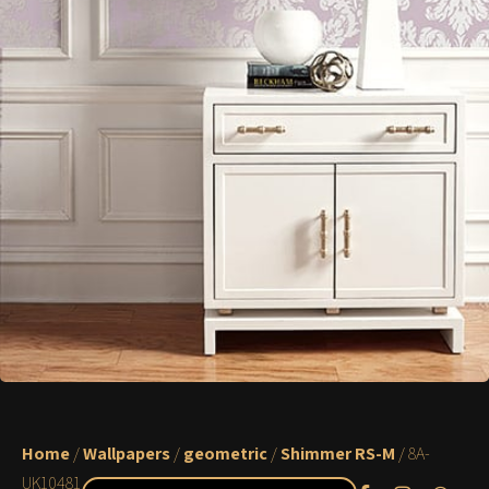
Home
/
Wallpapers
/
geometric
/
Shimmer RS-M
/ 8A-
UK10481