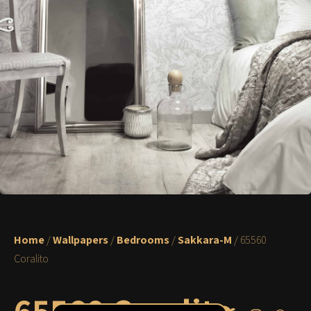
Home
/
Wallpapers
/
Bedrooms
/
Sakkara-M
/ 65560
Coralito
65560 Coralito