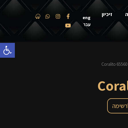
ה
זיכיון
eng
עבר
פתח סרגל
/ 
רשימה