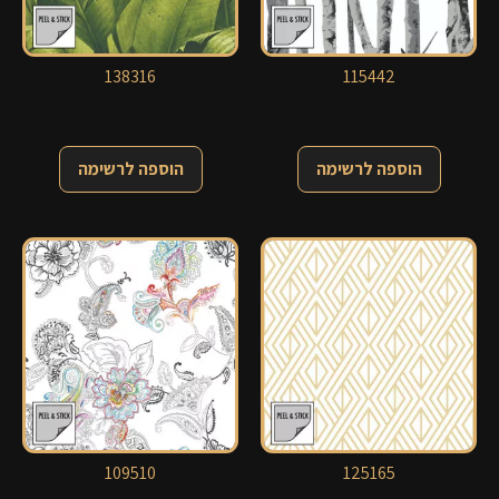
138316
115442
הוספה לרשימה
הוספה לרשימה
109510
125165