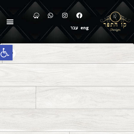
eng
עבר
פתח סרג