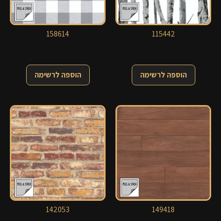
158614
115442
הוספה לרשימה
הוספה לרשימה
142053
149418