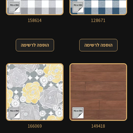
158614
128671
הוספה לרשימה
הוספה לרשימה
166069
149418