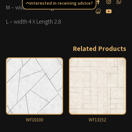
Interested in receiving advice?
M –
width
3.5 X
Length
2.8
L –
width
4 X
Length
2.8
Related Products
WF10100
WF13152