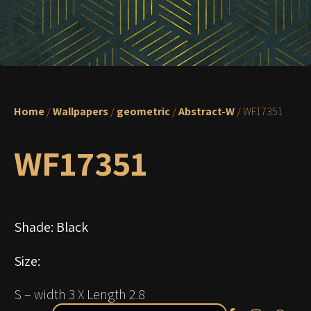
Home
/
Wallpapers
/
geometric
/
Abstract-W
/ WF17351
WF17351
Shade: Black
Size:
S –
width
3 X
Length
2.8