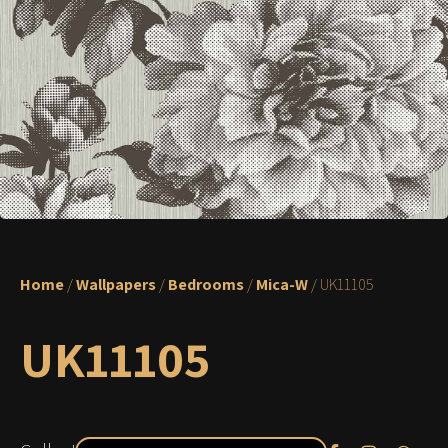
Home
/
Wallpapers
/
Bedrooms
/
Mica-W
/ UK11105
UK11105