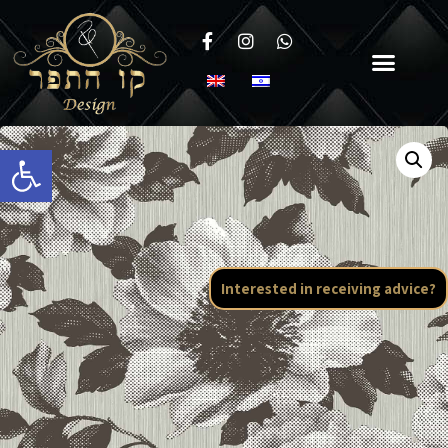
Open toolbar
Interested in receiving advice?