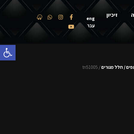
ה
זיכיון
eng
עבר
פתח סרגל
ים / חלל מגורים
/ tn51005