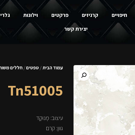
חיפויים
קרניזים
פרקטים
וילונות
גלרי
יצירת קשר
עמוד הבית
/
טפטים
/
חללים משותפ
Tn51005
עיצוב: מְנוּקָד
גוון: קרם