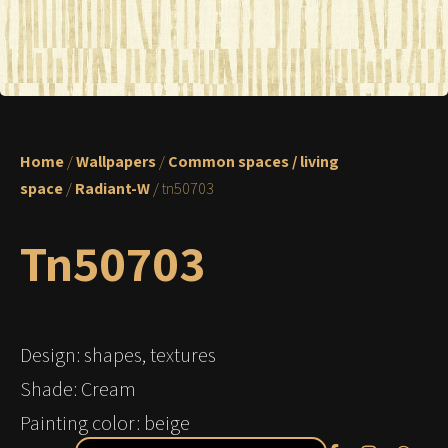
Home
/
Wallpapers
/
Common spaces / living
space
/
Radiant-W
/ tn50703
Tn50703
Design: shapes, textures
Shade: Cream
Painting color: beige