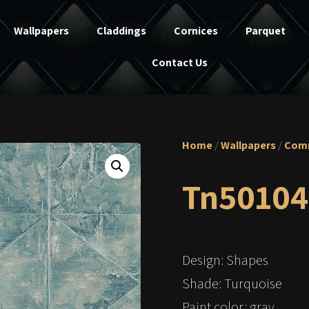
Wallpapers
Claddings
Cornices
Parquet
Contact Us
Home
/
Wallpapers
/
Comm
Tn50104
Design: Shapes
Shade: Turquoise
Paint color: gray