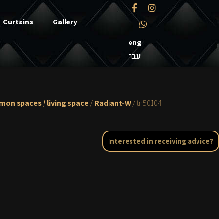
Curtains
Gallery
eng
עבר
on spaces / living space
/
Radiant-W
/ tn50104
Interested in receiving advice?