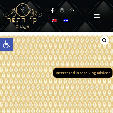
Open toolbar
Interested in receiving advice?