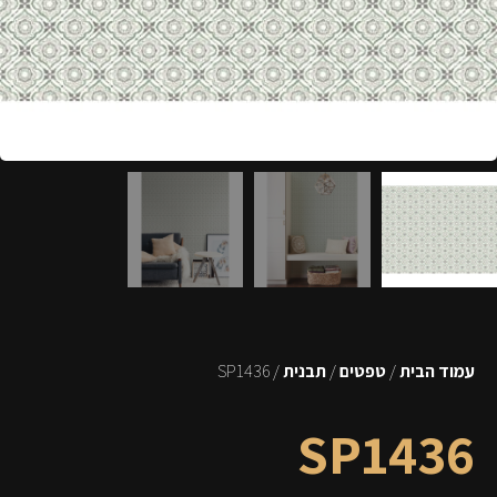
עמוד הבית
/
טפטים
/
תבנית
/ SP1436
SP1436