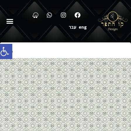
eng
עבר
פתח סרג