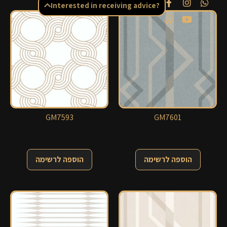
Interested in receiving advice?
GM7593
GM7601
הוספה לרשימה
הוספה לרשימה