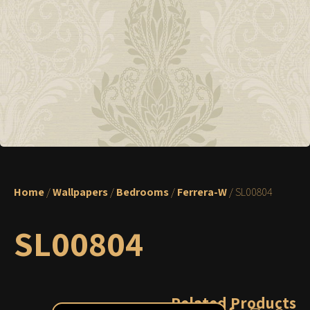
Home
/
Wallpapers
/
Bedrooms
/
Ferrera-W
/ SL00804
SL00804
Related Products