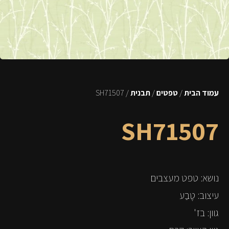
עמוד הבית
/
טפטים
/
תבנית
/ SH71507
SH71507
נושא: טפט מעצבים
עיצוב: טֶבַע
גוון: בז'