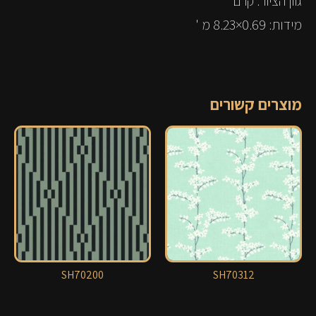
גוון הציור: קרם
מידות: 0.69×8.23 מ '
מוצרים קשורים
SH70200
SH70312