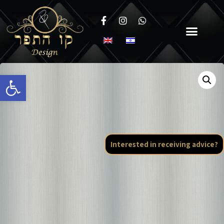
Open toolbar
Interested in receiving advice?