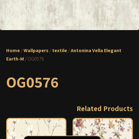
Home
/
Wallpapers
/
textile
/
Antonina Vella Elegant
Earth-M
/ OG0576
OG0576
Related Products