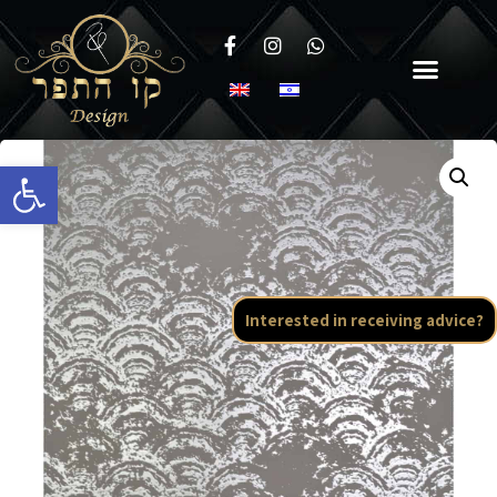
Open toolbar
Interested in receiving advice?