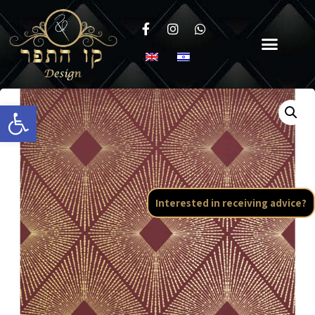
Open toolbar
Interested in receiving advice?