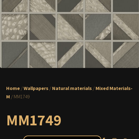
Home
/
Wallpapers
/
Natural materials
/
Mixed Materials-
M
/ MM1749
MM1749