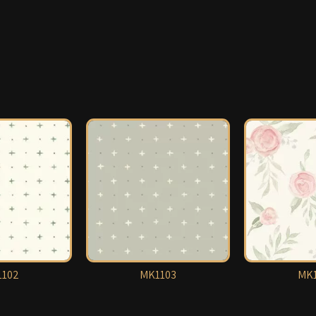
102
MK1103
MK1