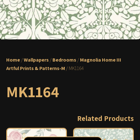
Home
/
Wallpapers
/
Bedrooms
/
Magnolia Home III
Artful Prints & Patterns-M
/ MK1164
MK1164
Related Products