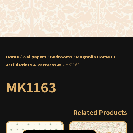
Home
/
Wallpapers
/
Bedrooms
/
Magnolia Home III
Artful Prints & Patterns-M
/ MK1163
MK1163
Related Products