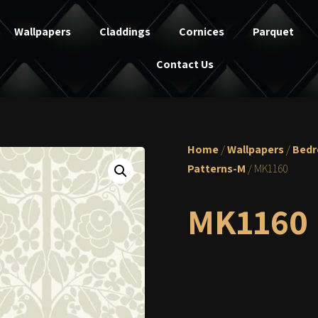
Wallpapers
Claddings
Cornices
Parquet
Contact Us
Home
/
Wallpapers
/
Bed
Patterns-M
/ MK1160
MK1160