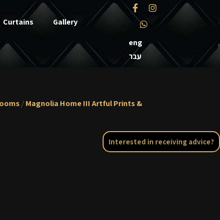
Curtains
Gallery
eng
עבר
rooms
/
Magnolia Home III Artful Prints &
Interested in receiving advice?